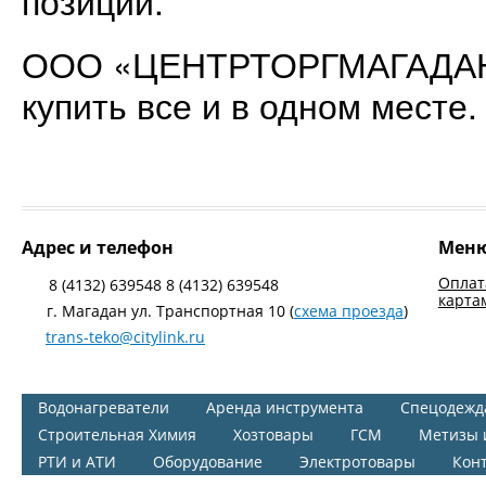
позиции.
ООО «ЦЕНТРТОРГМАГАДАН» 
купить все и в одном месте.
Адрес и телефон
Мен
Оплат
8 (4132) 639548 8 (4132) 639548
карта
г. Магадан ул. Транспортная 10 (
схема проезда
)
trans-teko@citylink.ru
Водонагреватели
Аренда инструмента
Спецодежд
Строительная Химия
Хозтовары
ГСМ
Метизы 
РТИ и АТИ
Оборудование
Электротовары
Кон