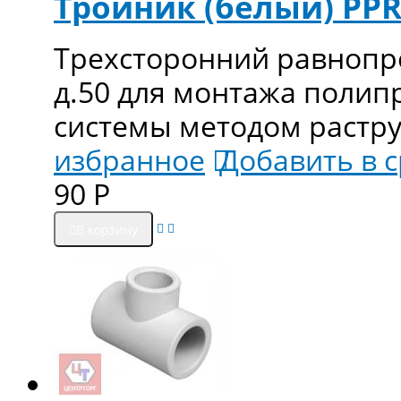
Тройник (белый) PPRC
Трехсторонний равнопро
д.50 для монтажа поли
системы методом растр
избранное
Добавить в 
90
Р
В корзину