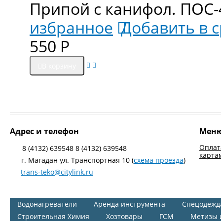
Припой с канифол. ПОС-
избранное
Добавить в 
550
Р
В корзину
Адрес и телефон
Мен
Оплат
8 (4132) 639548 8 (4132) 639548
карта
г. Магадан ул. Транспортная 10 (
схема проезда
)
trans-teko@citylink.ru
Водонагреватели
Аренда инструмента
Спецодежд
Строительная Химия
Хозтовары
ГСМ
Метизы 