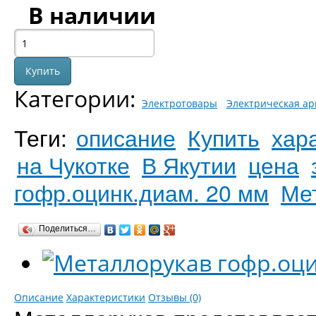
В наличии
Категории:
Электротовары
Электрическая ар
Теги:
описание
Купить
хар
на Чукотке
В Якутии
цена
гофр.оцинк.диам. 20 мм
Ме
Поделиться…
Описание
Характеристики
Отзывы (0)