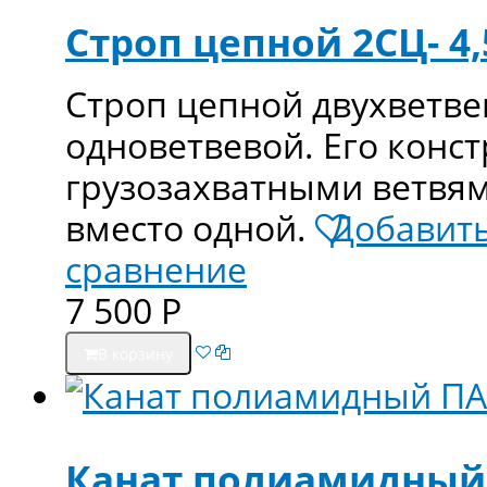
Строп цепной 2СЦ- 4,5
Строп цепной двухветвев
одноветвевой. Его конс
грузозахватными ветвям
вместо одной.
Добавить
сравнение
7 500
Р
В корзину
Канат полиамидный