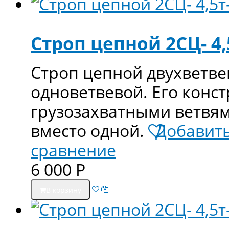
Строп цепной 2СЦ- 4,5
Строп цепной двухветвев
одноветвевой. Его конс
грузозахватными ветвям
вместо одной.
Добавить
сравнение
6 000
Р
В корзину