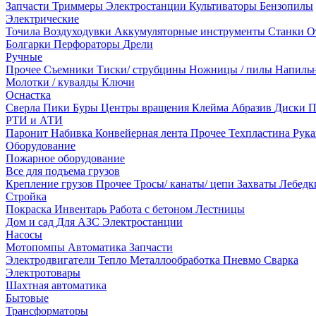
Запчасти
Триммеры
Электростанции
Культиваторы
Бензопилы
Электрические
Точила
Воздуходувки
Аккумуляторные инструменты
Станки
О
Болгарки
Перфораторы
Дрели
Ручные
Прочее
Съемники
Тиски/ струбцины
Ножницы / пилы
Напиль
Молотки / кувалды
Ключи
Оснастка
Сверла
Пики
Буры
Центры вращения
Клейма
Абразив
Диски
П
РТИ и АТИ
Паронит
Набивка
Конвейерная лента
Прочее
Техпластина
Рук
Оборудование
Пожарное оборудование
Все для подъема грузов
Крепление грузов
Прочее
Тросы/ канаты/ цепи
Захваты
Лебед
Стройка
Покраска
Инвентарь
Работа с бетоном
Лестницы
Дом и сад
Для АЗС
Электростанции
Насосы
Мотопомпы
Автоматика
Запчасти
Электродвигатели
Тепло
Металлообработка
Пневмо
Сварка
Электротовары
Шахтная автоматика
Бытовые
Трансформаторы