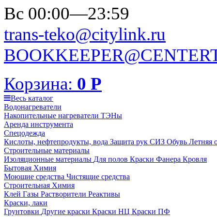
Вс 00:00—23:59
trans-teko@citylink.ru
BOOKKEEPER@CENTERT
Корзина:
0
Р
Весь каталог
Водонагреватели
Накопительные нагреватели
ТЭНы
Аренда инструмента
Спецодежда
Кислоты, нефтепродукты, вода
Защита рук
СИЗ
Обувь
Летняя 
Строительные материалы
Изоляционные материалы
Для полов
Краски
Фанера
Кровля
Бытовая Химия
Моющие средства
Чистящие средства
Строительная Химия
Клей
Газы
Растворители
Реактивы
Краски, лаки
Грунтовки
Другие краски
Краски НЦ
Краски ПФ