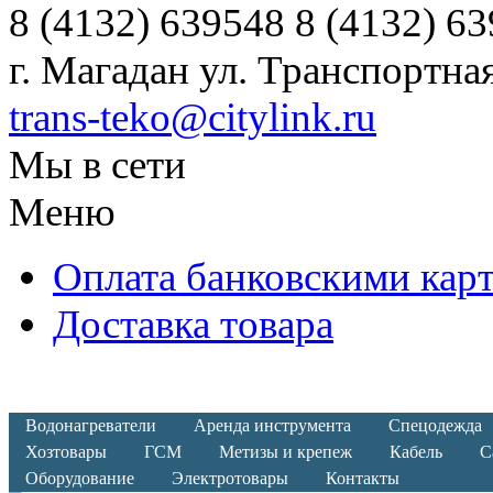
8 (4132) 639548 8 (4132) 6
г. Магадан ул. Транспортная
trans-teko@citylink.ru
Мы в сети
Меню
Оплата банковскими кар
Доставка товара
Водонагреватели
Аренда инструмента
Спецодежда
Хозтовары
ГСМ
Метизы и крепеж
Кабель
С
Оборудование
Электротовары
Контакты