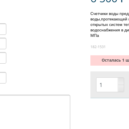
Счетчики воды пред
воды,протекающей 
открытых систем те
водоснабжения в ди
МПа
182-1531
Осталась 1 