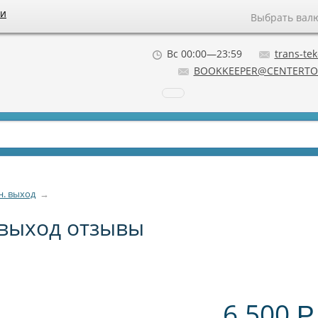
ии
Выбрать вал
Вс 00:00—23:59
trans-tek
BOOKKEEPER@CENTERTO
н. выход
→
 выход отзывы
6 500
Р