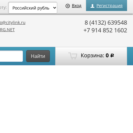
Вход
Регистрация
юту:
8 (4132) 639548
o@citylink.ru
+7 914 852 1602
RG.NET
Корзина:
0
Найти
Р