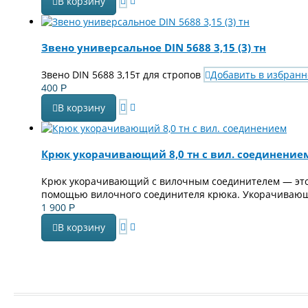
В корзину
Звено универсальное DIN 5688 3,15 (3) тн
Звено DIN 5688 3,15т для стропов
Добавить в избранн
400
Р
В корзину
Крюк укорачивающий 8,0 тн с вил. соединение
Крюк укорачивающий с вилочным соединителем — это 
помощью вилочного соединителя крюка. Укорачивающи
1 900
Р
В корзину