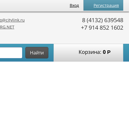
Вход
Регистрация
8 (4132) 639548
o@citylink.ru
+7 914 852 1602
RG.NET
Корзина:
0
Р
Найти