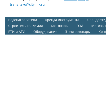
trans-teko@citylink.ru
Водонагреватели
Аренда инструмента
Спецодежд
Строительная Химия
Хозтовары
ГСМ
Метизы 
РТИ и АТИ
Оборудование
Электротовары
Кон