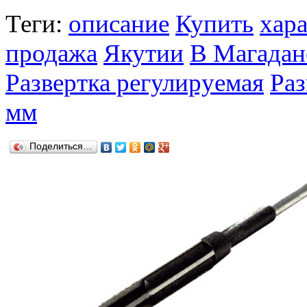
Теги:
описание
Купить
хар
продажа
Якутии
В Магадан
Развертка регулируемая
Раз
мм
Поделиться…