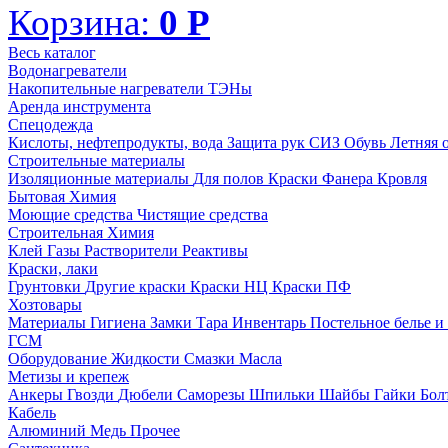
Корзина:
0
Р
Весь каталог
Водонагреватели
Накопительные нагреватели
ТЭНы
Аренда инструмента
Спецодежда
Кислоты, нефтепродукты, вода
Защита рук
СИЗ
Обувь
Летняя 
Строительные материалы
Изоляционные материалы
Для полов
Краски
Фанера
Кровля
Бытовая Химия
Моющие средства
Чистящие средства
Строительная Химия
Клей
Газы
Растворители
Реактивы
Краски, лаки
Грунтовки
Другие краски
Краски НЦ
Краски ПФ
Хозтовары
Материалы
Гигиена
Замки
Тара
Инвентарь
Постельное белье 
ГСМ
Оборудование
Жидкости
Смазки
Масла
Метизы и крепеж
Анкеры
Гвозди
Дюбели
Саморезы
Шпильки
Шайбы
Гайки
Бо
Кабель
Алюминий
Медь
Прочее