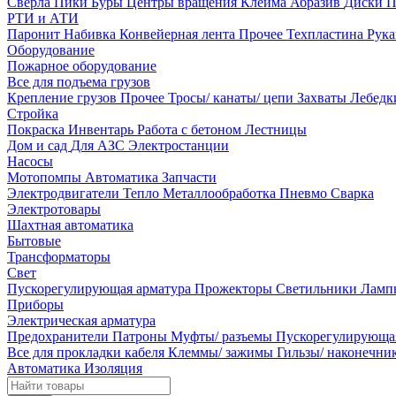
Сверла
Пики
Буры
Центры вращения
Клейма
Абразив
Диски
П
РТИ и АТИ
Паронит
Набивка
Конвейерная лента
Прочее
Техпластина
Рук
Оборудование
Пожарное оборудование
Все для подъема грузов
Крепление грузов
Прочее
Тросы/ канаты/ цепи
Захваты
Лебед
Стройка
Покраска
Инвентарь
Работа с бетоном
Лестницы
Дом и сад
Для АЗС
Электростанции
Насосы
Мотопомпы
Автоматика
Запчасти
Электродвигатели
Тепло
Металлообработка
Пневмо
Сварка
Электротовары
Шахтная автоматика
Бытовые
Трансформаторы
Свет
Пускорегулирующая арматура
Прожекторы
Светильники
Ламп
Приборы
Электрическая арматура
Предохранители
Патроны
Муфты/ разъемы
Пускорегулирующа
Все для прокладки кабеля
Клеммы/ зажимы
Гильзы/ наконечн
Автоматика
Изоляция