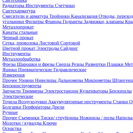
Сантехника
Радиаторы
Инструменты
Счетчики
Сантехарматура
Смесители и арматура
Тройники
Канализация
Отводы, перехо
угольники
Фильтры
Фланцы
Гидранты
Задвижки, клапаны
Кра
Металлопрокат
Канаты стальные
Черный прокат
Сетка, проволока
Листовой
Сортовой
Цветной прокат
Электроды
Сайдинг
Инструменты
Металлообработка
Фрезы
Шарошки и фрезы
Сверла
Резцы
Развертки
Плашки
Мет
Ящики
Пневматические
Гидравлические
Измерения
Прочее
Уровни
Нивелиры
Дальномеры
Микрометры
Штанген
Бензоинструменты
Запчасти
Триммеры
Электростанции
Культиваторы
Бензопилы
Электрические
Точила
Воздуходувки
Аккумуляторные инструменты
Станки
О
Болгарки
Перфораторы
Дрели
Ручные
Прочее
Съемники
Тиски/ струбцины
Ножницы / пилы
Напиль
Молотки / кувалды
Ключи
Оснастка