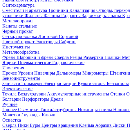
Сантехарматура
Смесители и арматура
Тройники
Канализация
Отводы, перехо
угольники
Фильтры
Фланцы
Гидранты
Задвижки, клапаны
Кра
Металлопрокат
Канаты стальные
Черный прокат
Сетка, проволока
Листовой
Сортовой
Цветной прокат
Электроды
Сайдинг
Инструменты
Металлообработка
Фрезы
Шарошки и фрезы
Сверла
Резцы
Развертки
Плашки
Мет
Ящики
Пневматические
Гидравлические
Измерения
Прочее
Уровни
Нивелиры
Дальномеры
Микрометры
Штанген
Бензоинструменты
Запчасти
Триммеры
Электростанции
Культиваторы
Бензопилы
Электрические
Точила
Воздуходувки
Аккумуляторные инструменты
Станки
О
Болгарки
Перфораторы
Дрели
Ручные
Прочее
Съемники
Тиски/ струбцины
Ножницы / пилы
Напиль
Молотки / кувалды
Ключи
Оснастка
Сверла
Пики
Буры
Центры вращения
Клейма
Абразив
Диски
П