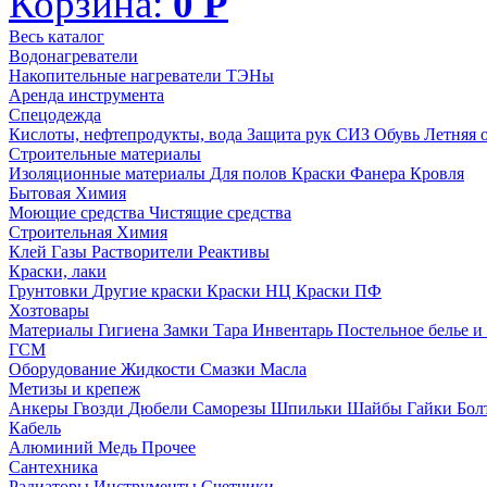
Корзина:
0
Р
Весь каталог
Водонагреватели
Накопительные нагреватели
ТЭНы
Аренда инструмента
Спецодежда
Кислоты, нефтепродукты, вода
Защита рук
СИЗ
Обувь
Летняя 
Строительные материалы
Изоляционные материалы
Для полов
Краски
Фанера
Кровля
Бытовая Химия
Моющие средства
Чистящие средства
Строительная Химия
Клей
Газы
Растворители
Реактивы
Краски, лаки
Грунтовки
Другие краски
Краски НЦ
Краски ПФ
Хозтовары
Материалы
Гигиена
Замки
Тара
Инвентарь
Постельное белье 
ГСМ
Оборудование
Жидкости
Смазки
Масла
Метизы и крепеж
Анкеры
Гвозди
Дюбели
Саморезы
Шпильки
Шайбы
Гайки
Бо
Кабель
Алюминий
Медь
Прочее
Сантехника
Радиаторы
Инструменты
Счетчики