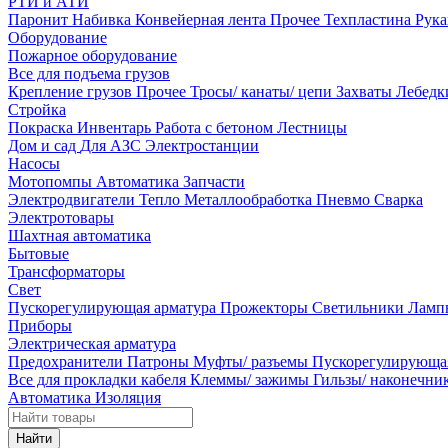
РТИ и АТИ
Паронит
Набивка
Конвейерная лента
Прочее
Техпластина
Рук
Оборудование
Пожарное оборудование
Все для подъема грузов
Крепление грузов
Прочее
Тросы/ канаты/ цепи
Захваты
Лебед
Стройка
Покраска
Инвентарь
Работа с бетоном
Лестницы
Дом и сад
Для АЗС
Электростанции
Насосы
Мотопомпы
Автоматика
Запчасти
Электродвигатели
Тепло
Металлообработка
Пневмо
Сварка
Электротовары
Шахтная автоматика
Бытовые
Трансформаторы
Свет
Пускорегулирующая арматура
Прожекторы
Светильники
Ламп
Приборы
Электрическая арматура
Предохранители
Патроны
Муфты/ разъемы
Пускорегулирующа
Все для прокладки кабеля
Клеммы/ зажимы
Гильзы/ наконечн
Автоматика
Изоляция
Найти