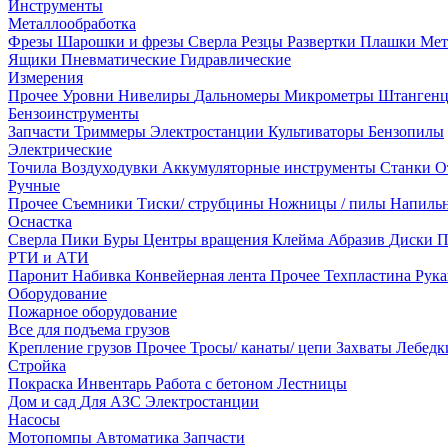
Инструменты
Металлообработка
Фрезы
Шарошки и фрезы
Сверла
Резцы
Развертки
Плашки
Мет
Ящики
Пневматические
Гидравлические
Измерения
Прочее
Уровни
Нивелиры
Дальномеры
Микрометры
Штанген
Бензоинструменты
Запчасти
Триммеры
Электростанции
Культиваторы
Бензопилы
Электрические
Точила
Воздуходувки
Аккумуляторные инструменты
Станки
О
Ручные
Прочее
Съемники
Тиски/ струбцины
Ножницы / пилы
Напиль
Оснастка
Сверла
Пики
Буры
Центры вращения
Клейма
Абразив
Диски
П
РТИ и АТИ
Паронит
Набивка
Конвейерная лента
Прочее
Техпластина
Рук
Оборудование
Пожарное оборудование
Все для подъема грузов
Крепление грузов
Прочее
Тросы/ канаты/ цепи
Захваты
Лебед
Стройка
Покраска
Инвентарь
Работа с бетоном
Лестницы
Дом и сад
Для АЗС
Электростанции
Насосы
Мотопомпы
Автоматика
Запчасти