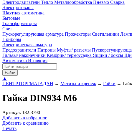
Электродвигатели
Тепло
Металлообработка
Пневмо
Сварка
Электротовары
Шахтная автоматика
Бытовые
Трансформаторы
Свет
Пускорегулирующая арматура
Прожекторы
Светильники
Ламп
Приборы
Электрическая арматура
Предохранители
Патроны
Муфты/ разъемы
Пускорегулирующа
Гильзы/ наконечники
Кембрик/ термоусадка
Ящики / боксы
Щи
Автоматика
Изоляция
Найти
▲
ЦЕНТРТОРГМАГАДАН
→
Метизы и крепеж
→
Гайки
→
Гай
Гайка DIN934 М6
Артикул: 182-3790
Добавить в избранное
Добавить к сравнению
Печать