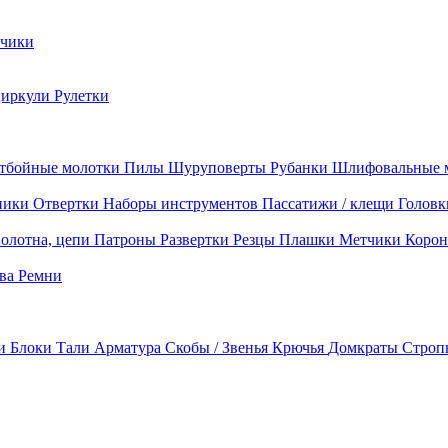
чики
циркули
Рулетки
тбойные молотки
Пилы
Шуруповерты
Рубанки
Шлифовальные 
ники
Отвертки
Наборы инструментов
Пассатижи / клещи
Головк
олотна, цепи
Патроны
Развертки
Резцы
Плашки
Метчики
Корон
ава
Ремни
ки
Блоки
Тали
Арматура
Скобы / Звенья
Крючья
Домкраты
Строп