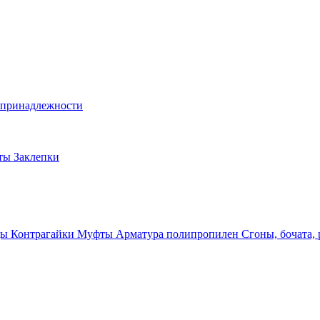
и принадлежности
лты
Заклепки
ды
Контрагайки
Муфты
Арматура полипропилен
Сгоны, бочата,