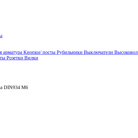
ы
я арматура
Кнопки/ посты
Рубильники
Выключатели
Высоковол
ты
Розетки
Вилки
ка DIN934 М6