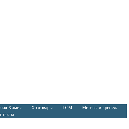
ьная Химия
Хозтовары
ГСМ
Метизы и крепеж
нтакты