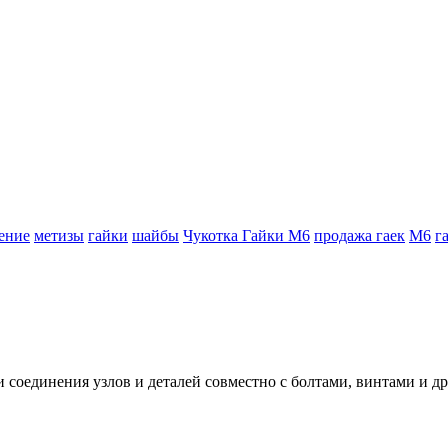
ение
метизы
гайки
шайбы
Чукотка Гайки М6
продажа гаек
М6
г
 соединения узлов и деталей совместно с болтами, винтами и 