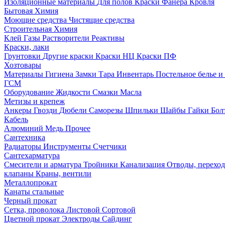
Изоляционные материалы
Для полов
Краски
Фанера
Кровля
Бытовая Химия
Моющие средства
Чистящие средства
Строительная Химия
Клей
Газы
Растворители
Реактивы
Краски, лаки
Грунтовки
Другие краски
Краски НЦ
Краски ПФ
Хозтовары
Материалы
Гигиена
Замки
Тара
Инвентарь
Постельное белье 
ГСМ
Оборудование
Жидкости
Смазки
Масла
Метизы и крепеж
Анкеры
Гвозди
Дюбели
Саморезы
Шпильки
Шайбы
Гайки
Бо
Кабель
Алюминий
Медь
Прочее
Сантехника
Радиаторы
Инструменты
Счетчики
Сантехарматура
Смесители и арматура
Тройники
Канализация
Отводы, перехо
клапаны
Краны, вентили
Металлопрокат
Канаты стальные
Черный прокат
Сетка, проволока
Листовой
Сортовой
Цветной прокат
Электроды
Сайдинг