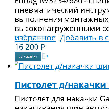
Fubag IWS234/680 - сп
пневматический инстру
выполнения монтажных 
высоконагруженными с
избранное
Добавить в 
16 200
Р
В корзину
Пистолет д/накачки
Пистолет для накачки G
накачивания шин автомо