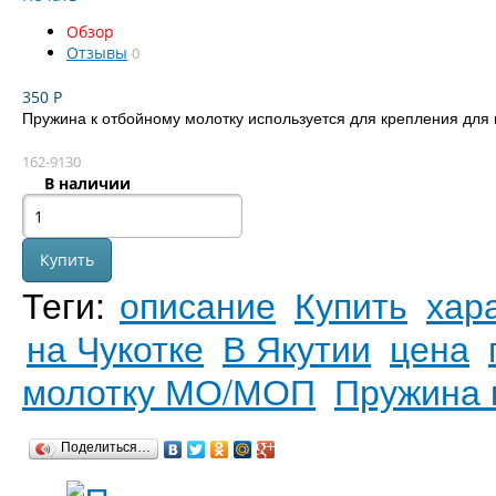
Обзор
Отзывы
0
350
Р
Пружина к отбойному молотку используется для крепления для п
162-9130
В наличии
Теги:
описание
Купить
хар
на Чукотке
В Якутии
цена
молотку МО/МОП
Пружина 
Поделиться…