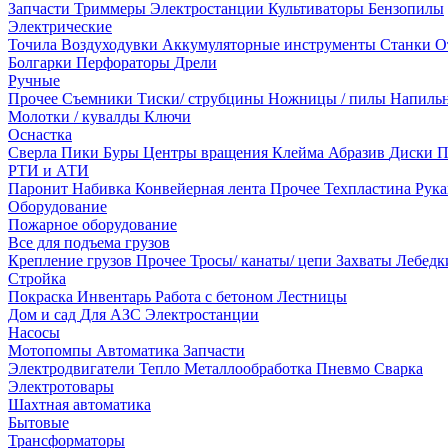
Запчасти
Триммеры
Электростанции
Культиваторы
Бензопилы
Электрические
Точила
Воздуходувки
Аккумуляторные инструменты
Станки
О
Болгарки
Перфораторы
Дрели
Ручные
Прочее
Съемники
Тиски/ струбцины
Ножницы / пилы
Напиль
Молотки / кувалды
Ключи
Оснастка
Сверла
Пики
Буры
Центры вращения
Клейма
Абразив
Диски
П
РТИ и АТИ
Паронит
Набивка
Конвейерная лента
Прочее
Техпластина
Рук
Оборудование
Пожарное оборудование
Все для подъема грузов
Крепление грузов
Прочее
Тросы/ канаты/ цепи
Захваты
Лебед
Стройка
Покраска
Инвентарь
Работа с бетоном
Лестницы
Дом и сад
Для АЗС
Электростанции
Насосы
Мотопомпы
Автоматика
Запчасти
Электродвигатели
Тепло
Металлообработка
Пневмо
Сварка
Электротовары
Шахтная автоматика
Бытовые
Трансформаторы