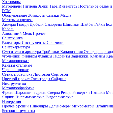
Хозтовары
Материалы
Гигиена
Замки
Тара
Инвентарь
Постельное белье 
ГСМ
Оборудование
Жидкости
Смазки
Масла
Метизы и крепеж
Анкеры
Гвозди
Дюбели
Саморезы
Шпильки
Шайбы
Гайки
Бо
Кабель
Алюминий
Медь
Прочее
Сантехника
Радиаторы
Инструменты
Счетчики
Сантехарматура
Смесители и арматура
Тройники
Канализация
Отводы, перехо
угольники
Фильтры
Фланцы
Гидранты
Задвижки, клапаны
Кра
Металлопрокат
Канаты стальные
Черный прокат
Сетка, проволока
Листовой
Сортовой
Цветной прокат
Электроды
Сайдинг
Инструменты
Металлообработка
Фрезы
Шарошки и фрезы
Сверла
Резцы
Развертки
Плашки
Мет
Ящики
Пневматические
Гидравлические
Измерения
Прочее
Уровни
Нивелиры
Дальномеры
Микрометры
Штанген
Бензоинструменты