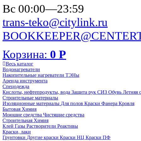
Вс 00:00—23:59
trans-teko@citylink.ru
BOOKKEEPER@CENTERT
Корзина:
0
Р
Весь каталог
Водонагреватели
Накопительные нагреватели
ТЭНы
Аренда инструмента
Спецодежда
Кислоты, нефтепродукты, вода
Защита рук
СИЗ
Обувь
Летняя 
Строительные материалы
Изоляционные материалы
Для полов
Краски
Фанера
Кровля
Бытовая Химия
Моющие средства
Чистящие средства
Строительная Химия
Клей
Газы
Растворители
Реактивы
Краски, лаки
Грунтовки
Другие краски
Краски НЦ
Краски ПФ