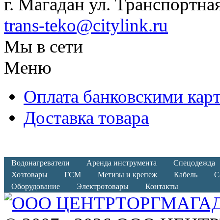
г. Магадан ул. Транспортная
trans-teko@citylink.ru
Мы в сети
Меню
Оплата банковскими кар
Доставка товара
Водонагреватели
Аренда инструмента
Спецодежда
Хозтовары
ГСМ
Метизы и крепеж
Кабель
С
Оборудование
Электротовары
Контакты