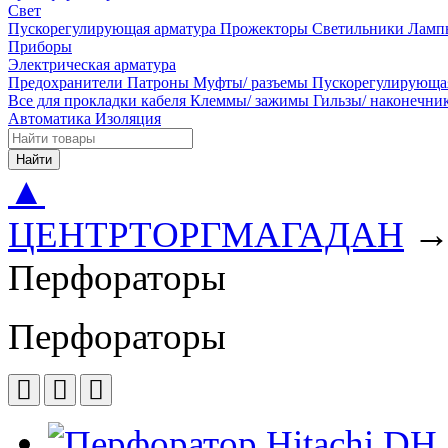
Свет
Пускорегулирующая арматура
Прожекторы
Светильники
Ламп
Приборы
Электрическая арматура
Предохранители
Патроны
Муфты/ разъемы
Пускорегулирующа
Все для прокладки кабеля
Клеммы/ зажимы
Гильзы/ наконечн
Автоматика
Изоляция
Найти
▲
ЦЕНТРТОРГМАГАДАН
Перфораторы
Перфораторы