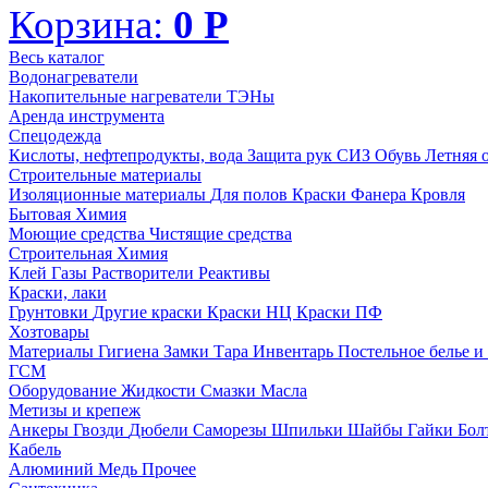
Корзина:
0
Р
Весь каталог
Водонагреватели
Накопительные нагреватели
ТЭНы
Аренда инструмента
Спецодежда
Кислоты, нефтепродукты, вода
Защита рук
СИЗ
Обувь
Летняя 
Строительные материалы
Изоляционные материалы
Для полов
Краски
Фанера
Кровля
Бытовая Химия
Моющие средства
Чистящие средства
Строительная Химия
Клей
Газы
Растворители
Реактивы
Краски, лаки
Грунтовки
Другие краски
Краски НЦ
Краски ПФ
Хозтовары
Материалы
Гигиена
Замки
Тара
Инвентарь
Постельное белье 
ГСМ
Оборудование
Жидкости
Смазки
Масла
Метизы и крепеж
Анкеры
Гвозди
Дюбели
Саморезы
Шпильки
Шайбы
Гайки
Бо
Кабель
Алюминий
Медь
Прочее