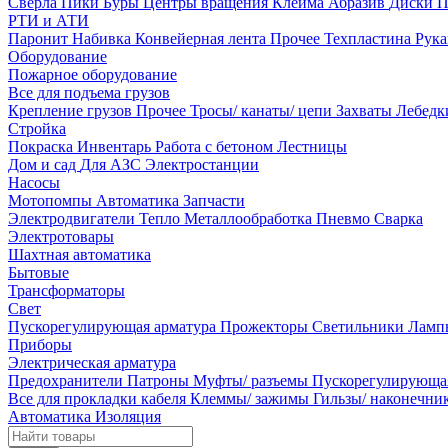
Сверла
Пики
Буры
Центры вращения
Клейма
Абразив
Диски
П
РТИ и АТИ
Паронит
Набивка
Конвейерная лента
Прочее
Техпластина
Рук
Оборудование
Пожарное оборудование
Все для подъема грузов
Крепление грузов
Прочее
Тросы/ канаты/ цепи
Захваты
Лебед
Стройка
Покраска
Инвентарь
Работа с бетоном
Лестницы
Дом и сад
Для АЗС
Электростанции
Насосы
Мотопомпы
Автоматика
Запчасти
Электродвигатели
Тепло
Металлообработка
Пневмо
Сварка
Электротовары
Шахтная автоматика
Бытовые
Трансформаторы
Свет
Пускорегулирующая арматура
Прожекторы
Светильники
Ламп
Приборы
Электрическая арматура
Предохранители
Патроны
Муфты/ разъемы
Пускорегулирующа
Все для прокладки кабеля
Клеммы/ зажимы
Гильзы/ наконечн
Автоматика
Изоляция