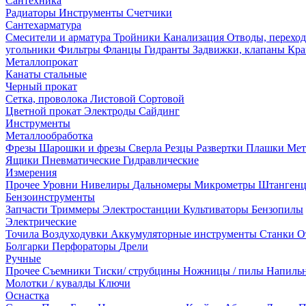
Сантехника
Радиаторы
Инструменты
Счетчики
Сантехарматура
Смесители и арматура
Тройники
Канализация
Отводы, перехо
угольники
Фильтры
Фланцы
Гидранты
Задвижки, клапаны
Кра
Металлопрокат
Канаты стальные
Черный прокат
Сетка, проволока
Листовой
Сортовой
Цветной прокат
Электроды
Сайдинг
Инструменты
Металлообработка
Фрезы
Шарошки и фрезы
Сверла
Резцы
Развертки
Плашки
Мет
Ящики
Пневматические
Гидравлические
Измерения
Прочее
Уровни
Нивелиры
Дальномеры
Микрометры
Штанген
Бензоинструменты
Запчасти
Триммеры
Электростанции
Культиваторы
Бензопилы
Электрические
Точила
Воздуходувки
Аккумуляторные инструменты
Станки
О
Болгарки
Перфораторы
Дрели
Ручные
Прочее
Съемники
Тиски/ струбцины
Ножницы / пилы
Напиль
Молотки / кувалды
Ключи
Оснастка