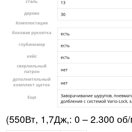
сталь
13
дерево
30
Комплектация
боковая рукоятка
есть
глубиномер
есть
кейс
есть
сверлильный
нет
патрон
дополнительный
нет
комплект щеток
Заворачивание шурупов, пневмати
Еще
долбления с системой Vario-Lock,
(550Вт, 1,7Дж,: 0 – 2.300 об/