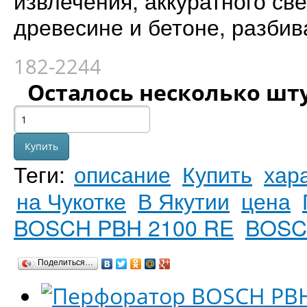
извлечения, аккуратного св
древесине и бетоне, разби
182-2244
Осталось несколько шт
Теги:
описание
Купить
хар
на Чукотке
В Якутии
цена
BOSCH PBH 2100 RE
BOSC
Поделиться…