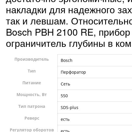
накладки для надежного зах
так и левшам. Относительн
Bosch PBH 2100 RE, прибор
ограничитель глубины в ком
Производитель
Bosch
Тип
Перфоратор
Питание
Сеть
Мощность, Вт
550
Тип патрона
SDS-plus
Реверс
есть
Регулятор оборотов
есть