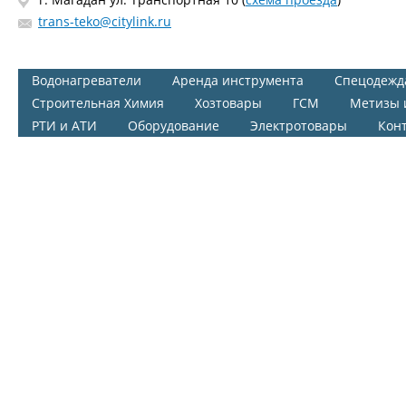
trans-teko@citylink.ru
Водонагреватели
Аренда инструмента
Спецодежд
Строительная Химия
Хозтовары
ГСМ
Метизы 
РТИ и АТИ
Оборудование
Электротовары
Кон