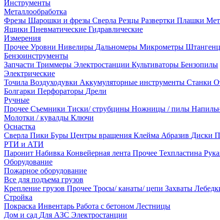
Инструменты
Металлообработка
Фрезы
Шарошки и фрезы
Сверла
Резцы
Развертки
Плашки
Мет
Ящики
Пневматические
Гидравлические
Измерения
Прочее
Уровни
Нивелиры
Дальномеры
Микрометры
Штанген
Бензоинструменты
Запчасти
Триммеры
Электростанции
Культиваторы
Бензопилы
Электрические
Точила
Воздуходувки
Аккумуляторные инструменты
Станки
О
Болгарки
Перфораторы
Дрели
Ручные
Прочее
Съемники
Тиски/ струбцины
Ножницы / пилы
Напиль
Молотки / кувалды
Ключи
Оснастка
Сверла
Пики
Буры
Центры вращения
Клейма
Абразив
Диски
П
РТИ и АТИ
Паронит
Набивка
Конвейерная лента
Прочее
Техпластина
Рук
Оборудование
Пожарное оборудование
Все для подъема грузов
Крепление грузов
Прочее
Тросы/ канаты/ цепи
Захваты
Лебед
Стройка
Покраска
Инвентарь
Работа с бетоном
Лестницы
Дом и сад
Для АЗС
Электростанции