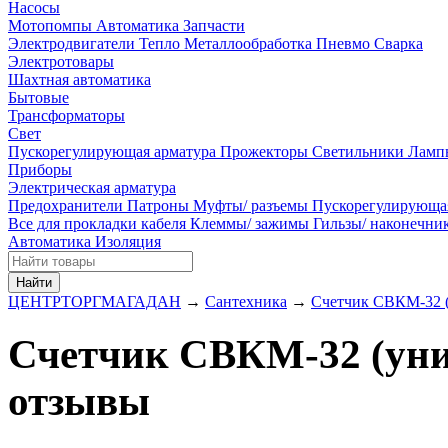
Насосы
Мотопомпы
Автоматика
Запчасти
Электродвигатели
Тепло
Металлообработка
Пневмо
Сварка
Электротовары
Шахтная автоматика
Бытовые
Трансформаторы
Свет
Пускорегулирующая арматура
Прожекторы
Светильники
Ламп
Приборы
Электрическая арматура
Предохранители
Патроны
Муфты/ разъемы
Пускорегулирующа
Все для прокладки кабеля
Клеммы/ зажимы
Гильзы/ наконечн
Автоматика
Изоляция
Найти
ЦЕНТРТОРГМАГАДАН
→
Сантехника
→
Счетчик СВКМ-32 (у
Счетчик СВКМ-32 (униве
отзывы