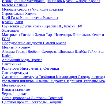
Изоляционные материалы
Для полов
Краски
Фанера
Кровля
Бытовая Химия
Моющие средства
Чистящие средства
Строительная Химия
Клей
Газы
Растворители
Реактивы
Краски, лаки
Грунтовки
Другие краски
Краски НЦ
Краски ПФ
Хозтовары
Материалы
Гигиена
Замки
Тара
Инвентарь
Постельное белье 
ГСМ
Оборудование
Жидкости
Смазки
Масла
Метизы и крепеж
Анкеры
Гвозди
Дюбели
Саморезы
Шпильки
Шайбы
Гайки
Бо
Кабель
Алюминий
Медь
Прочее
Сантехника
Радиаторы
Инструменты
Счетчики
Сантехарматура
Смесители и арматура
Тройники
Канализация
Отводы, перехо
угольники
Фильтры
Фланцы
Гидранты
Задвижки, клапаны
Кра
Металлопрокат
Канаты стальные
Черный прокат
Сетка, проволока
Листовой
Сортовой
Цветной прокат
Электроды
Сайдинг