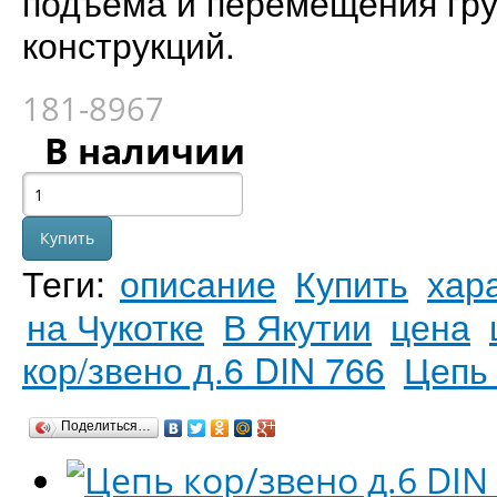
подъема и перемещения гру
конструкций.
181-8967
В наличии
Теги:
описание
Купить
хар
на Чукотке
В Якутии
цена
кор/звено д.6 DIN 766
Цепь 
Поделиться…