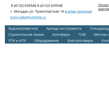
Оплат
8 (4132) 639548 8 (4132) 639548
карта
г. Магадан ул. Транспортная 10 (
схема проезда
)
trans-teko@citylink.ru
Водонагреватели
Аренда инструмента
Спецодежд
Строительная Химия
Хозтовары
ГСМ
Метизы 
РТИ и АТИ
Оборудование
Электротовары
Кон