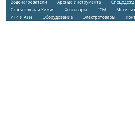
Водонагреватели
Аренда инструмента
Спецодежд
Строительная Химия
Хозтовары
ГСМ
Метизы 
РТИ и АТИ
Оборудование
Электротовары
Кон