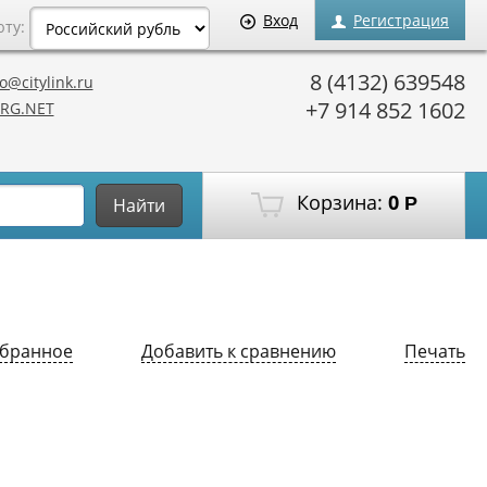
Вход
Регистрация
юту:
8 (4132) 639548
o@citylink.ru
+7 914 852 1602
RG.NET
Корзина:
0
Р
Найти
збранное
Добавить к сравнению
Печать