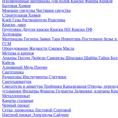
Изоляционные материалы
Для полов
Краски
Фанера
Кровля
Бытовая Химия
Моющие средства
Чистящие средства
Строительная Химия
Клей
Газы
Растворители
Реактивы
Краски, лаки
Грунтовки
Другие краски
Краски НЦ
Краски ПФ
Хозтовары
Материалы
Гигиена
Замки
Тара
Инвентарь
Постельное белье 
ГСМ
Оборудование
Жидкости
Смазки
Масла
Метизы и крепеж
Анкеры
Гвозди
Дюбели
Саморезы
Шпильки
Шайбы
Гайки
Бо
Кабель
Алюминий
Медь
Прочее
Сантехника
Радиаторы
Инструменты
Счетчики
Сантехарматура
Смесители и арматура
Тройники
Канализация
Отводы, перехо
угольники
Фильтры
Фланцы
Гидранты
Задвижки, клапаны
Кра
Металлопрокат
Канаты стальные
Черный прокат
Сетка, проволока
Листовой
Сортовой
Цветной прокат
Электроды
Сайдинг