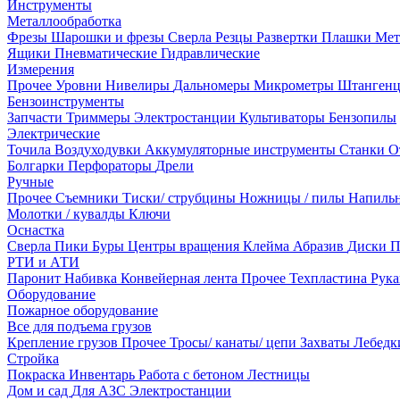
Инструменты
Металлообработка
Фрезы
Шарошки и фрезы
Сверла
Резцы
Развертки
Плашки
Мет
Ящики
Пневматические
Гидравлические
Измерения
Прочее
Уровни
Нивелиры
Дальномеры
Микрометры
Штанген
Бензоинструменты
Запчасти
Триммеры
Электростанции
Культиваторы
Бензопилы
Электрические
Точила
Воздуходувки
Аккумуляторные инструменты
Станки
О
Болгарки
Перфораторы
Дрели
Ручные
Прочее
Съемники
Тиски/ струбцины
Ножницы / пилы
Напиль
Молотки / кувалды
Ключи
Оснастка
Сверла
Пики
Буры
Центры вращения
Клейма
Абразив
Диски
П
РТИ и АТИ
Паронит
Набивка
Конвейерная лента
Прочее
Техпластина
Рук
Оборудование
Пожарное оборудование
Все для подъема грузов
Крепление грузов
Прочее
Тросы/ канаты/ цепи
Захваты
Лебед
Стройка
Покраска
Инвентарь
Работа с бетоном
Лестницы
Дом и сад
Для АЗС
Электростанции