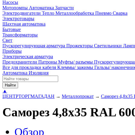
Насосы
Мотопомпы
Автоматика
Запчасти
Электродвигатели
Тепло
Металлообработка
Пневмо
Сварка
Электротовары
Шахтная автоматика
Бытовые
Трансформаторы
Свет
Пускорегулирующая арматура
Прожекторы
Светильники
Ламп
Приборы
Электрическая арматура
Предохранители
Патроны
Муфты/ разъемы
Пускорегулирующа
Все для прокладки кабеля
Клеммы/ зажимы
Гильзы/ наконечн
Автоматика
Изоляция
Найти
▲
ЦЕНТРТОРГМАГАДАН
→
Металлопрокат
→
Саморез 4,8х35 
Саморез 4,8х35 RAL 600
Обзор