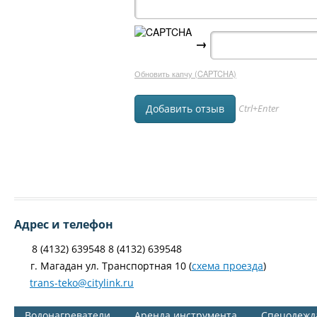
→
Обновить капчу (CAPTCHA)
Ctrl+Enter
Адрес и телефон
8 (4132) 639548 8 (4132) 639548
г. Магадан ул. Транспортная 10 (
схема проезда
)
trans-teko@citylink.ru
Водонагреватели
Аренда инструмента
Спецодежд