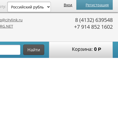
Вход
Регистрация
юту:
8 (4132) 639548
o@citylink.ru
+7 914 852 1602
RG.NET
Корзина:
0
Р
Найти