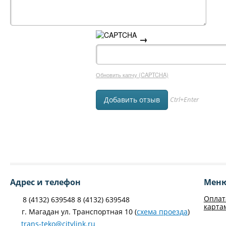
→
Обновить капчу (CAPTCHA)
Ctrl+Enter
Адрес и телефон
Мен
Оплат
8 (4132) 639548 8 (4132) 639548
карта
г. Магадан ул. Транспортная 10 (
схема проезда
)
trans-teko@citylink.ru