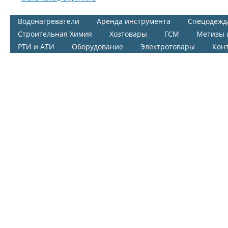
Водонагреватели
Аренда инструмента
Спецодежд
Строительная Химия
Хозтовары
ГСМ
Метизы 
РТИ и АТИ
Оборудование
Электротовары
Кон