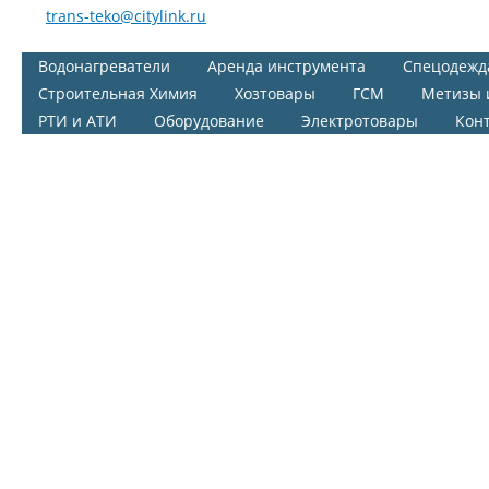
trans-teko@citylink.ru
Водонагреватели
Аренда инструмента
Спецодежд
Строительная Химия
Хозтовары
ГСМ
Метизы 
РТИ и АТИ
Оборудование
Электротовары
Кон