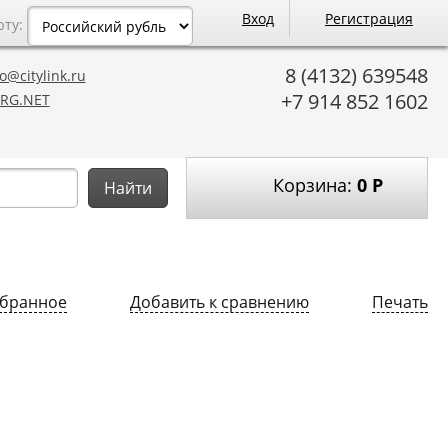
Вход
Регистрация
юту:
8 (4132) 639548
o@citylink.ru
+7 914 852 1602
RG.NET
Корзина:
0
Р
Найти
збранное
Добавить к сравнению
Печать