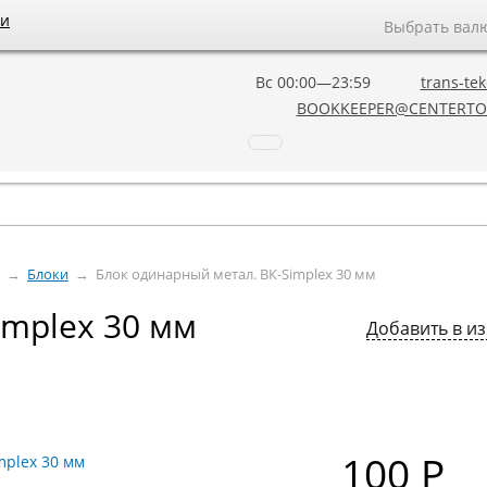
ии
Выбрать вал
Вс 00:00—23:59
trans-tek
BOOKKEEPER@CENTERTO
→
Блоки
→
Блок одинарный метал. ВК-Simplex 30 мм
implex 30 мм
Добавить в и
100
Р