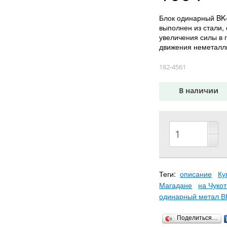
​Блок одинарный BK-
выполнен из стали,
увеличения силы в
движения неметалли
182-4561
В наличии
Теги:
описание
Ку
Магадане
на Чукот
одинарный метал В
Поделиться…