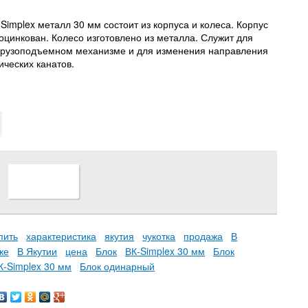
Simplex металл 30 мм состоит из корпуса и колеса. Корпус
 оцинкован. Колесо изготовлено из металла. Служит для
 грузоподъемном механизме и для изменения направления
ческих канатов.
пить
характеристика
якутия
чукотка
продажа
В
ке
В Якутии
цена
Блок
ВК-Simplex 30 мм
Блок
К-Simplex 30 мм
Блок одинарный