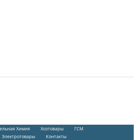
ельная Химия
Хозтовары
ГСМ
Электротовары
Контакты