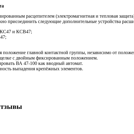
та
ированным расцепителем (электромагнитная и тепловая защита)
жно присоединить следующие дополнительные устройства расш
 КС47 и КСВ47;
47;
я положение главной контактной группы, независимо от положе
защелке с двойным фиксированным положением.
ировать ВА 47-100 как вводный автомат.
тность выпадения крепёжных элементов.
 отзывы