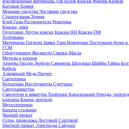
Изоляционные материалы
Для полов
Краски
Фанера
Кровля
Бытовая Химия
Моющие средства
Чистящие средства
Строительная Химия
Клей
Газы
Растворители
Реактивы
Краски, лаки
Грунтовки
Другие краски
Краски НЦ
Краски ПФ
Хозтовары
Материалы
Гигиена
Замки
Тара
Инвентарь
Постельное белье 
ГСМ
Оборудование
Жидкости
Смазки
Масла
Метизы и крепеж
Анкеры
Гвозди
Дюбели
Саморезы
Шпильки
Шайбы
Гайки
Бо
Кабель
Алюминий
Медь
Прочее
Сантехника
Радиаторы
Инструменты
Счетчики
Сантехарматура
Смесители и арматура
Тройники
Канализация
Отводы, перехо
клапаны
Краны, вентили
Металлопрокат
Канаты стальные
Черный прокат
Сетка, проволока
Листовой
Сортовой
Цветной прокат
Электроды
Сайдинг