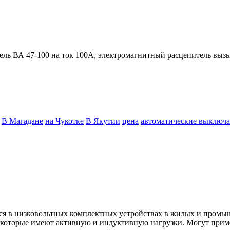
 ВА 47-100 на ток 100А, электромагнитный расцепитель вызыв
В Магадане
на Чукотке
В Якутии
цена
автоматические выключа
я в низковольтных комплектных устройствах в жилых и промыш
и, которые имеют активную и индуктивную нагрузки. Могут при