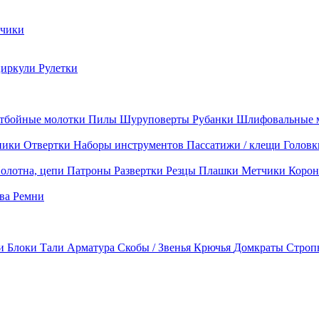
чики
циркули
Рулетки
тбойные молотки
Пилы
Шуруповерты
Рубанки
Шлифовальные 
ники
Отвертки
Наборы инструментов
Пассатижи / клещи
Головк
олотна, цепи
Патроны
Развертки
Резцы
Плашки
Метчики
Корон
ава
Ремни
ки
Блоки
Тали
Арматура
Скобы / Звенья
Крючья
Домкраты
Строп