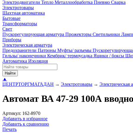
Электродвигатели
Тепло
Металлообработка
Пневмо
Сварка
Электротовары
Шахтная автоматика
Бытовые
Трансформаторы
Свет
Пускорегулирующая арматура
Прожекторы
Светильники
Ламп
Приборы
Электрическая арматура
Предохранители
Патроны
Муфты/ разъемы
Пускорегулирующа
Гильзы/ наконечники
Кембрик/ термоусадка
Ящики / боксы
Щи
Автоматика
Изоляция
Найти
▲
ЦЕНТРТОРГМАГАДАН
→
Электротовары
→
Электрическая 
Автомат ВА 47-29 100А вводно
Артикул: 162-8970
Добавить в избранное
Добавить к сравнению
Печать