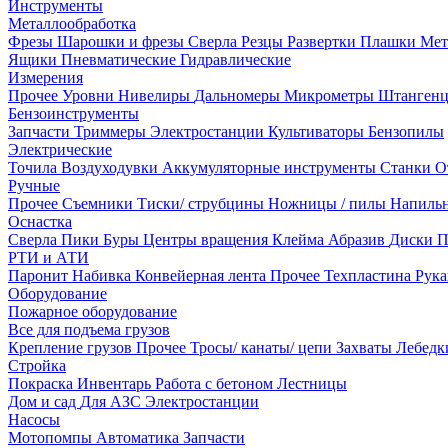
Инструменты
Металлообработка
Фрезы
Шарошки и фрезы
Сверла
Резцы
Развертки
Плашки
Мет
Ящики
Пневматические
Гидравлические
Измерения
Прочее
Уровни
Нивелиры
Дальномеры
Микрометры
Штанген
Бензоинструменты
Запчасти
Триммеры
Электростанции
Культиваторы
Бензопилы
Электрические
Точила
Воздуходувки
Аккумуляторные инструменты
Станки
О
Ручные
Прочее
Съемники
Тиски/ струбцины
Ножницы / пилы
Напиль
Оснастка
Сверла
Пики
Буры
Центры вращения
Клейма
Абразив
Диски
П
РТИ и АТИ
Паронит
Набивка
Конвейерная лента
Прочее
Техпластина
Рук
Оборудование
Пожарное оборудование
Все для подъема грузов
Крепление грузов
Прочее
Тросы/ канаты/ цепи
Захваты
Лебед
Стройка
Покраска
Инвентарь
Работа с бетоном
Лестницы
Дом и сад
Для АЗС
Электростанции
Насосы
Мотопомпы
Автоматика
Запчасти