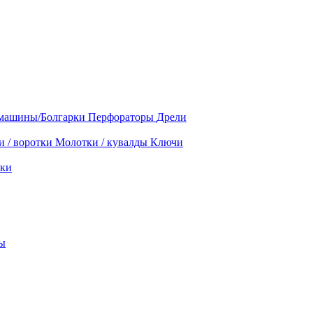
машины/Болгарки
Перфораторы
Дрели
и / воротки
Молотки / кувалды
Ключи
ки
ы