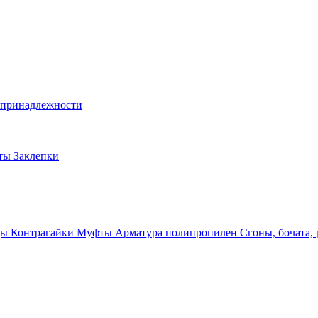
и принадлежности
лты
Заклепки
ды
Контрагайки
Муфты
Арматура полипропилен
Сгоны, бочата,