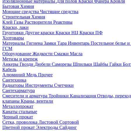
Изоляционные материалы
Для полов
Краски
Фанера
Кровля
Бытовая Химия
Моющие средства
Чистящие средства
Строительная Химия
Клей
Газы
Растворители
Реактивы
Краски, лаки
Грунтовки
Другие краски
Краски НЦ
Краски ПФ
Хозтовары
Материалы
Гигиена
Замки
Тара
Инвентарь
Постельное белье 
ГСМ
Оборудование
Жидкости
Смазки
Масла
Метизы и крепеж
Анкеры
Гвозди
Дюбели
Саморезы
Шпильки
Шайбы
Гайки
Бо
Кабель
Алюминий
Медь
Прочее
Сантехника
Радиаторы
Инструменты
Счетчики
Сантехарматура
Смесители и арматура
Тройники
Канализация
Отводы, перехо
клапаны
Краны, вентили
Металлопрокат
Канаты стальные
Черный прокат
Сетка, проволока
Листовой
Сортовой
Цветной прокат
Электроды
Сайдинг