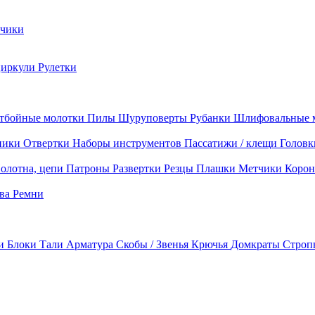
чики
циркули
Рулетки
тбойные молотки
Пилы
Шуруповерты
Рубанки
Шлифовальные 
ники
Отвертки
Наборы инструментов
Пассатижи / клещи
Головк
олотна, цепи
Патроны
Развертки
Резцы
Плашки
Метчики
Корон
ава
Ремни
ки
Блоки
Тали
Арматура
Скобы / Звенья
Крючья
Домкраты
Строп