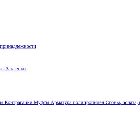
и принадлежности
лты
Заклепки
ды
Контрагайки
Муфты
Арматура полипропилен
Сгоны, бочата,