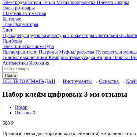
Электродвигатели
Тепло
Металлообработка
Пневмо
Сварка
Электротовары
Шахтная автоматика
Бытовые
Трансформаторы
Свет
Пускорегулирующая арматура
Прожекторы
Светильники
Ламп
Приборы
Электрическая арматура
Предохранители
Патроны
Муфты/ разъемы
Пускорегулирующа
Гильзы/ наконечники
Кембрик/ термоусадка
Ящики / боксы
Щи
Автоматика
Изоляция
Найти
ЦЕНТРТОРГМАГАДАН
→
Инструменты
→
Оснастка
→
Клей
Набор клейм цифровых 3 мм отзывы
Обзор
Отзывы
0
500
Р
Предназначены для маркировки (клеймления) металлических и