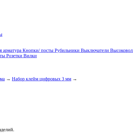
ы
я арматура
Кнопки/ посты
Рубильники
Выключатели
Высоковол
ты
Розетки
Вилки
ма
→
Набор клейм цифровых 3 мм
→
зделий.