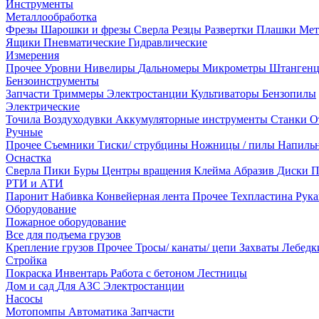
Инструменты
Металлообработка
Фрезы
Шарошки и фрезы
Сверла
Резцы
Развертки
Плашки
Мет
Ящики
Пневматические
Гидравлические
Измерения
Прочее
Уровни
Нивелиры
Дальномеры
Микрометры
Штанген
Бензоинструменты
Запчасти
Триммеры
Электростанции
Культиваторы
Бензопилы
Электрические
Точила
Воздуходувки
Аккумуляторные инструменты
Станки
О
Ручные
Прочее
Съемники
Тиски/ струбцины
Ножницы / пилы
Напиль
Оснастка
Сверла
Пики
Буры
Центры вращения
Клейма
Абразив
Диски
П
РТИ и АТИ
Паронит
Набивка
Конвейерная лента
Прочее
Техпластина
Рук
Оборудование
Пожарное оборудование
Все для подъема грузов
Крепление грузов
Прочее
Тросы/ канаты/ цепи
Захваты
Лебед
Стройка
Покраска
Инвентарь
Работа с бетоном
Лестницы
Дом и сад
Для АЗС
Электростанции
Насосы
Мотопомпы
Автоматика
Запчасти