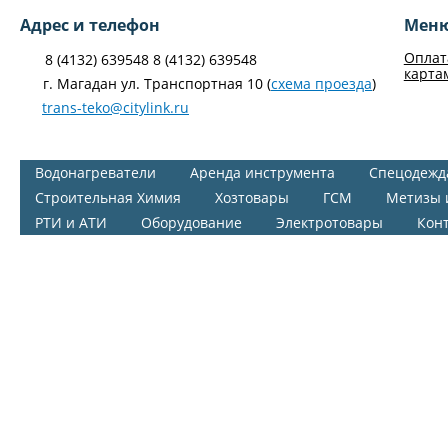
Адрес и телефон
Мен
Оплат
8 (4132) 639548 8 (4132) 639548
карта
г. Магадан ул. Транспортная 10 (
схема проезда
)
trans-teko@citylink.ru
Водонагреватели
Аренда инструмента
Спецодежд
Строительная Химия
Хозтовары
ГСМ
Метизы 
РТИ и АТИ
Оборудование
Электротовары
Кон