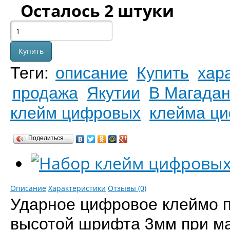
Осталось 2 штуки
Теги:
описание
Купить
хар
продажа
Якутии
В Магада
клейм цифровых
клейма ц
Поделиться…
Описание
Характеристики
Отзывы (0)
Ударное цифровое клеймо 
высотой шрифта 3мм при ма