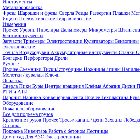
Инструменты
Металлообработка
Фрезы
Шарошки и фрезы
Сверла
Резцы
Развертки
Плашки
Мет
Ящики
Пневматические
Гидравлические
Измерения
Прочее
Уровни
Нивелиры
Дальномеры
Микрометры
Штанген
Бензоинструменты
Запчасти
Триммеры
Электростанции
Культиваторы
Бензопилы
Электрические
Точила
Воздуходувки
Аккумуляторные инструменты
Станки
О
Болгарки
Перфораторы
Дрели
Ручные
Прочее
Съемники
Тиски/ струбцины
Ножницы / пилы
Напиль
Молотки / кувалды
Ключи
Оснастка
Сверла
Пики
Буры
Центры вращения
Клейма
Абразив
Диски
П
РТИ и АТИ
Паронит
Набивка
Конвейерная лента
Прочее
Техпластина
Рук
Оборудование
Пожарное оборудование
Все для подъема грузов
Крепление грузов
Прочее
Тросы/ канаты/ цепи
Захваты
Лебед
Стройка
Покраска
Инвентарь
Работа с бетоном
Лестницы
Дом и сад
Для АЗС
Электростанции