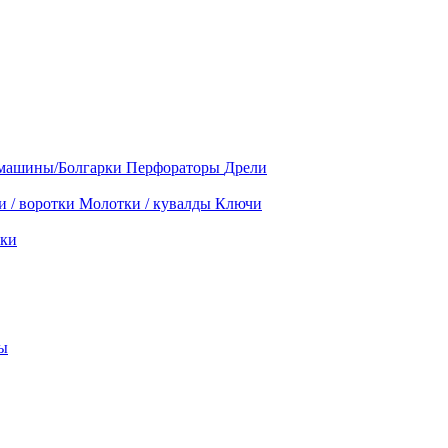
машины/Болгарки
Перфораторы
Дрели
и / воротки
Молотки / кувалды
Ключи
ки
ы