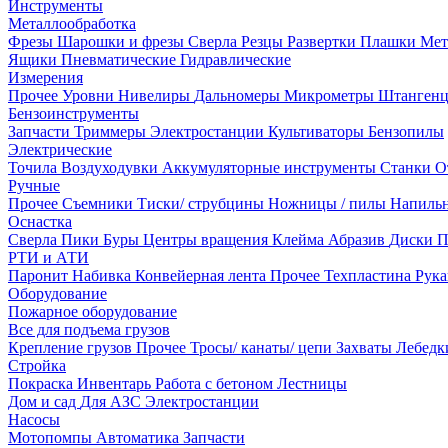
Инструменты
Металлообработка
Фрезы
Шарошки и фрезы
Сверла
Резцы
Развертки
Плашки
Мет
Ящики
Пневматические
Гидравлические
Измерения
Прочее
Уровни
Нивелиры
Дальномеры
Микрометры
Штанген
Бензоинструменты
Запчасти
Триммеры
Электростанции
Культиваторы
Бензопилы
Электрические
Точила
Воздуходувки
Аккумуляторные инструменты
Станки
О
Ручные
Прочее
Съемники
Тиски/ струбцины
Ножницы / пилы
Напиль
Оснастка
Сверла
Пики
Буры
Центры вращения
Клейма
Абразив
Диски
П
РТИ и АТИ
Паронит
Набивка
Конвейерная лента
Прочее
Техпластина
Рук
Оборудование
Пожарное оборудование
Все для подъема грузов
Крепление грузов
Прочее
Тросы/ канаты/ цепи
Захваты
Лебед
Стройка
Покраска
Инвентарь
Работа с бетоном
Лестницы
Дом и сад
Для АЗС
Электростанции
Насосы
Мотопомпы
Автоматика
Запчасти