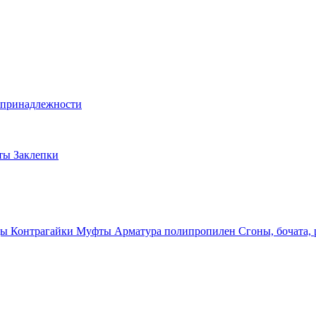
и принадлежности
лты
Заклепки
ды
Контрагайки
Муфты
Арматура полипропилен
Сгоны, бочата,