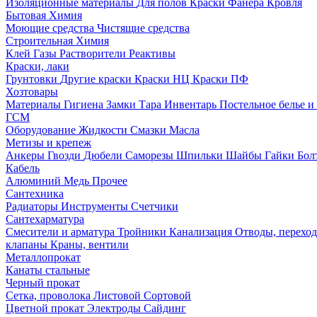
Изоляционные материалы
Для полов
Краски
Фанера
Кровля
Бытовая Химия
Моющие средства
Чистящие средства
Строительная Химия
Клей
Газы
Растворители
Реактивы
Краски, лаки
Грунтовки
Другие краски
Краски НЦ
Краски ПФ
Хозтовары
Материалы
Гигиена
Замки
Тара
Инвентарь
Постельное белье 
ГСМ
Оборудование
Жидкости
Смазки
Масла
Метизы и крепеж
Анкеры
Гвозди
Дюбели
Саморезы
Шпильки
Шайбы
Гайки
Бо
Кабель
Алюминий
Медь
Прочее
Сантехника
Радиаторы
Инструменты
Счетчики
Сантехарматура
Смесители и арматура
Тройники
Канализация
Отводы, перехо
клапаны
Краны, вентили
Металлопрокат
Канаты стальные
Черный прокат
Сетка, проволока
Листовой
Сортовой
Цветной прокат
Электроды
Сайдинг