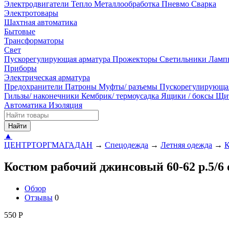
Электродвигатели
Тепло
Металлообработка
Пневмо
Сварка
Электротовары
Шахтная автоматика
Бытовые
Трансформаторы
Свет
Пускорегулирующая арматура
Прожекторы
Светильники
Ламп
Приборы
Электрическая арматура
Предохранители
Патроны
Муфты/ разъемы
Пускорегулирующа
Гильзы/ наконечники
Кембрик/ термоусадка
Ящики / боксы
Щи
Автоматика
Изоляция
Найти
▲
ЦЕНТРТОРГМАГАДАН
→
Спецодежда
→
Летняя одежда
→
К
Костюм рабочий джинсовый 60-62 р.5/6
Обзор
Отзывы
0
550
Р