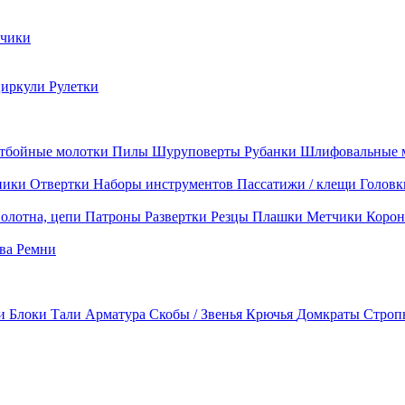
чики
циркули
Рулетки
тбойные молотки
Пилы
Шуруповерты
Рубанки
Шлифовальные 
ники
Отвертки
Наборы инструментов
Пассатижи / клещи
Головк
олотна, цепи
Патроны
Развертки
Резцы
Плашки
Метчики
Корон
ава
Ремни
ки
Блоки
Тали
Арматура
Скобы / Звенья
Крючья
Домкраты
Строп