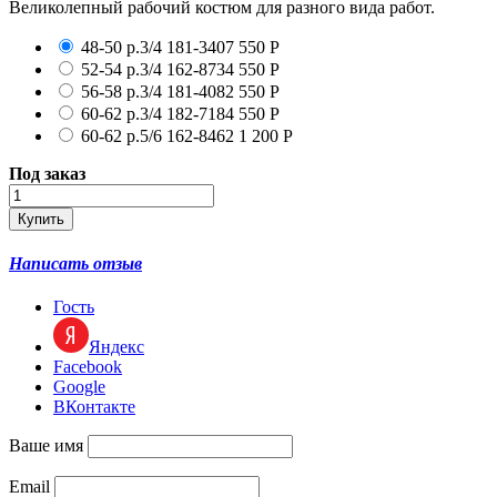
Великолепный рабочий костюм для разного вида работ.
48-50 р.3/4
181-3407
550
Р
52-54 р.3/4
162-8734
550
Р
56-58 р.3/4
181-4082
550
Р
60-62 р.3/4
182-7184
550
Р
60-62 р.5/6
162-8462
1 200
Р
Под заказ
Написать отзыв
Гость
Яндекс
Facebook
Google
ВКонтакте
Ваше имя
Email