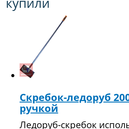
купили
Скребок-ледоруб 20
ручкой
Ледоруб-скребок испол