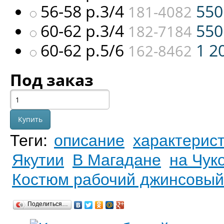
56-58 р.3/4
55
181-4082
60-62 р.3/4
55
182-7184
60-62 р.5/6
1 2
162-8462
Под заказ
Теги:
описание
характерис
Якутии
В Магадане
на Чук
Костюм рабочий джинсовый
Поделиться…