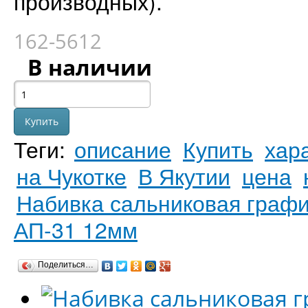
производных).
162-5612
В наличии
Теги:
описание
Купить
хар
на Чукотке
В Якутии
цена
Набивка сальниковая графи
АП-31 12мм
Поделиться…