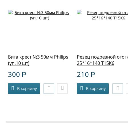
Бита крест №3 50мм Philips
Резец подрезной отог
(уп.10 шт)
25*16*140 Т15К6
300
210
Р
Р
В корзину
В корзину