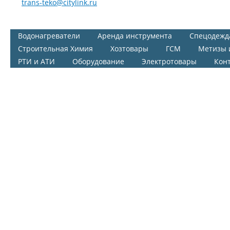
trans-teko@citylink.ru
Водонагреватели
Аренда инструмента
Спецодежд
Строительная Химия
Хозтовары
ГСМ
Метизы 
РТИ и АТИ
Оборудование
Электротовары
Кон