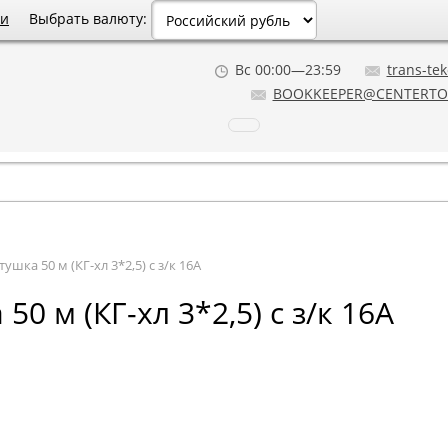
Выбрать валюту:
ии
Вс 00:00—23:59
trans-tek
BOOKKEEPER@CENTERTO
ушка 50 м (КГ-хл 3*2,5) с з/к 16А
0 м (КГ-хл 3*2,5) с з/к 16А