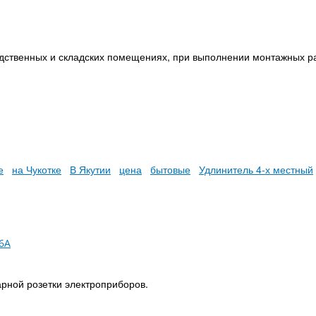
одственных и складских помещениях, при выполнении монтажных ра
е
на Чукотке
В Якутии
цена
бытовые
Удлинитель 4-х местный
рной розетки электроприборов.