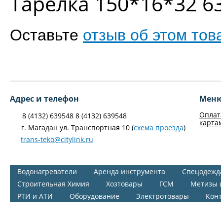
Тарелка 150*16*32 6
Оставьте
отзыв об этом тов
Адрес и телефон
Мен
Оплат
8 (4132) 639548 8 (4132) 639548
карта
г. Магадан ул. Транспортная 10 (
схема проезда
)
trans-teko@citylink.ru
Водонагреватели
Аренда инструмента
Спецодежд
Строительная Химия
Хозтовары
ГСМ
Метизы 
РТИ и АТИ
Оборудование
Электротовары
Кон