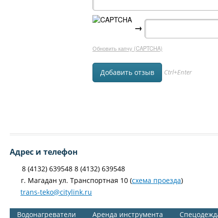
→
Обновить капчу (CAPTCHA)
Ctrl+Enter
Адрес и телефон
8 (4132) 639548 8 (4132) 639548
г. Магадан ул. Транспортная 10 (
схема проезда
)
trans-teko@citylink.ru
Водонагреватели
Аренда инструмента
Спецодежд