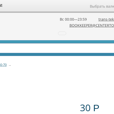
ии
Выбрать вал
Вс 00:00—23:59
trans-tek
BOOKKEEPER@CENTERTO
0-70
→
30
Р