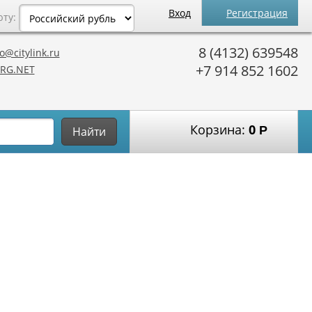
Вход
Регистрация
юту:
8 (4132) 639548
o@citylink.ru
+7 914 852 1602
RG.NET
Корзина:
0
Р
Найти