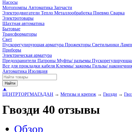
Насосы
Мотопомпы
Автоматика
Запчасти
Электродвигатели
Тепло
Металлообработка
Пневмо
Сварка
Электротовары
Шахтная автоматика
Бытовые
Трансформаторы
Свет
Пускорегулирующая арматура
Прожекторы
Светильники
Ламп
Приборы
Электрическая арматура
Предохранители
Патроны
Муфты/ разъемы
Пускорегулирующа
Все для прокладки кабеля
Клеммы/ зажимы
Гильзы/ наконечн
Автоматика
Изоляция
Найти
▲
ЦЕНТРТОРГМАГАДАН
→
Метизы и крепеж
→
Гвозди
→
Гво
Гвозди 40 отзывы
Обзор