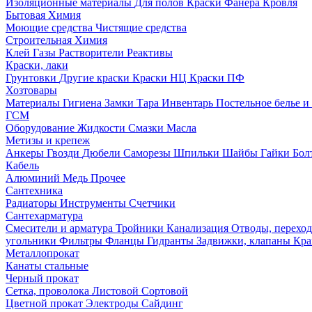
Изоляционные материалы
Для полов
Краски
Фанера
Кровля
Бытовая Химия
Моющие средства
Чистящие средства
Строительная Химия
Клей
Газы
Растворители
Реактивы
Краски, лаки
Грунтовки
Другие краски
Краски НЦ
Краски ПФ
Хозтовары
Материалы
Гигиена
Замки
Тара
Инвентарь
Постельное белье 
ГСМ
Оборудование
Жидкости
Смазки
Масла
Метизы и крепеж
Анкеры
Гвозди
Дюбели
Саморезы
Шпильки
Шайбы
Гайки
Бо
Кабель
Алюминий
Медь
Прочее
Сантехника
Радиаторы
Инструменты
Счетчики
Сантехарматура
Смесители и арматура
Тройники
Канализация
Отводы, перехо
угольники
Фильтры
Фланцы
Гидранты
Задвижки, клапаны
Кра
Металлопрокат
Канаты стальные
Черный прокат
Сетка, проволока
Листовой
Сортовой
Цветной прокат
Электроды
Сайдинг