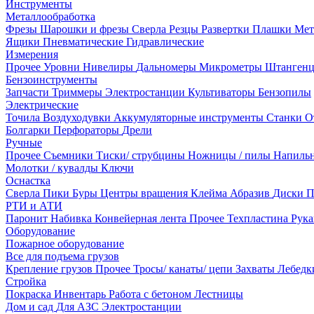
Инструменты
Металлообработка
Фрезы
Шарошки и фрезы
Сверла
Резцы
Развертки
Плашки
Мет
Ящики
Пневматические
Гидравлические
Измерения
Прочее
Уровни
Нивелиры
Дальномеры
Микрометры
Штанген
Бензоинструменты
Запчасти
Триммеры
Электростанции
Культиваторы
Бензопилы
Электрические
Точила
Воздуходувки
Аккумуляторные инструменты
Станки
О
Болгарки
Перфораторы
Дрели
Ручные
Прочее
Съемники
Тиски/ струбцины
Ножницы / пилы
Напиль
Молотки / кувалды
Ключи
Оснастка
Сверла
Пики
Буры
Центры вращения
Клейма
Абразив
Диски
П
РТИ и АТИ
Паронит
Набивка
Конвейерная лента
Прочее
Техпластина
Рук
Оборудование
Пожарное оборудование
Все для подъема грузов
Крепление грузов
Прочее
Тросы/ канаты/ цепи
Захваты
Лебед
Стройка
Покраска
Инвентарь
Работа с бетоном
Лестницы
Дом и сад
Для АЗС
Электростанции