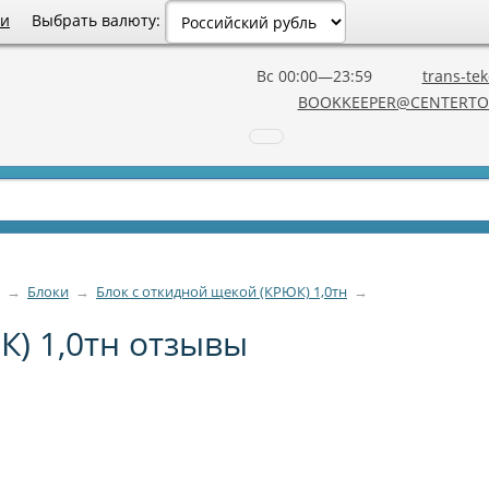
Выбрать валюту:
ии
Вс 00:00—23:59
trans-tek
BOOKKEEPER@CENTERTO
→
Блоки
→
Блок с откидной щекой (КРЮК) 1,0тн
→
К) 1,0тн отзывы