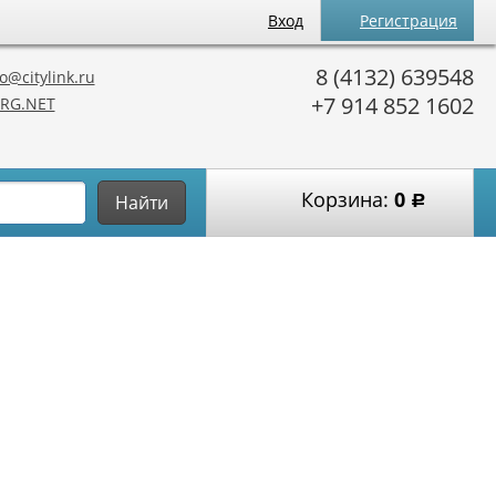
Вход
Регистрация
8 (4132) 639548
o@citylink.ru
+7 914 852 1602
RG.NET
Корзина:
0
Найти
Р