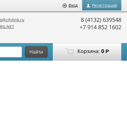
Вход
Регистрация
8 (4132) 639548
o@citylink.ru
+7 914 852 1602
RG.NET
Корзина:
0
Р
Найти