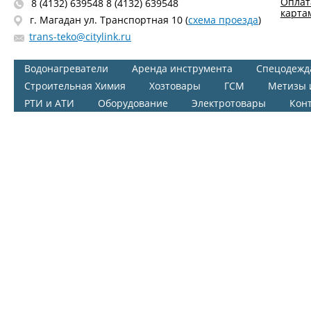
Оплат
8 (4132) 639548 8 (4132) 639548
карта
г. Магадан ул. Транспортная 10 (
схема проезда
)
trans-teko@citylink.ru
Водонагреватели
Аренда инструмента
Спецодежд
Строительная Химия
Хозтовары
ГСМ
Метизы 
РТИ и АТИ
Оборудование
Электротовары
Кон