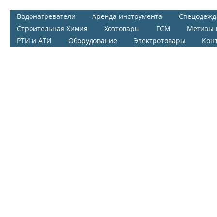
Водонагреватели
Аренда инструмента
Спецодежд
Строительная Химия
Хозтовары
ГСМ
Метизы 
РТИ и АТИ
Оборудование
Электротовары
Кон