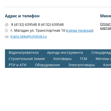
Адрес и телефон
Мен
Оплат
8 (4132) 639548 8 (4132) 639548
карта
г. Магадан ул. Транспортная 10 (
схема проезда
)
trans-teko@citylink.ru
Водонагреватели
Аренда инструмента
Спецодежд
Строительная Химия
Хозтовары
ГСМ
Метизы 
РТИ и АТИ
Оборудование
Электротовары
Кон