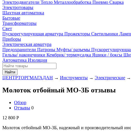
Электродвигатели
Тепло
Металлообработка
Пневмо
Сварка
Электротовары
Шахтная автоматика
Бытовые
Трансформаторы
Свет
Пускорегулирующая арматура
Прожекторы
Светильники
Ламп
Приборы
Электрическая арматура
Предохранители
Патроны
Муфты/ разъемы
Пускорегулирующа
Гильзы/ наконечники
Кембрик/ термоусадка
Ящики / боксы
Щи
Автоматика
Изоляция
Найти
ЦЕНТРТОРГМАГАДАН
→
Инструменты
→
Электрические
→
Молоток отбойный МО-3Б отзывы
Обзор
Отзывы
0
12 800
Р
Молоток отбойный МО-3Б, надежный и производительный инстр