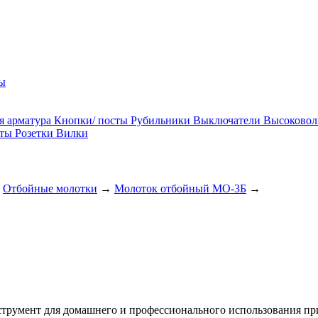
ы
я арматура
Кнопки/ посты
Рубильники
Выключатели
Высоковол
ты
Розетки
Вилки
Отбойные молотки
→
Молоток отбойный МО-3Б
→
умент для домашнего и профессионального использования при 