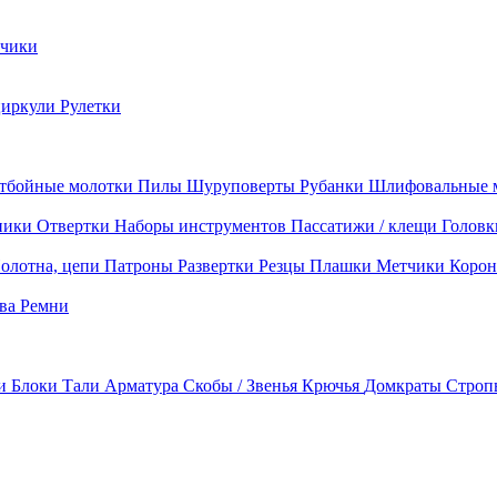
чики
циркули
Рулетки
тбойные молотки
Пилы
Шуруповерты
Рубанки
Шлифовальные 
ники
Отвертки
Наборы инструментов
Пассатижи / клещи
Головк
олотна, цепи
Патроны
Развертки
Резцы
Плашки
Метчики
Корон
ава
Ремни
ки
Блоки
Тали
Арматура
Скобы / Звенья
Крючья
Домкраты
Строп