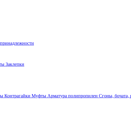
и принадлежности
лты
Заклепки
ды
Контрагайки
Муфты
Арматура полипропилен
Сгоны, бочата,