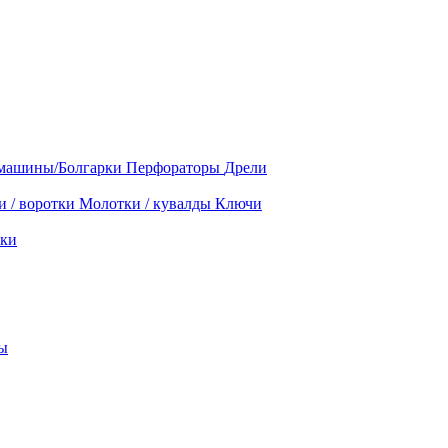
машины/Болгарки
Перфораторы
Дрели
и / воротки
Молотки / кувалды
Ключи
ки
ы