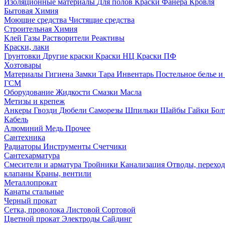
Изоляционные материалы
Для полов
Краски
Фанера
Кровля
Бытовая Химия
Моющие средства
Чистящие средства
Строительная Химия
Клей
Газы
Растворители
Реактивы
Краски, лаки
Грунтовки
Другие краски
Краски НЦ
Краски ПФ
Хозтовары
Материалы
Гигиена
Замки
Тара
Инвентарь
Постельное белье 
ГСМ
Оборудование
Жидкости
Смазки
Масла
Метизы и крепеж
Анкеры
Гвозди
Дюбели
Саморезы
Шпильки
Шайбы
Гайки
Бо
Кабель
Алюминий
Медь
Прочее
Сантехника
Радиаторы
Инструменты
Счетчики
Сантехарматура
Смесители и арматура
Тройники
Канализация
Отводы, перехо
клапаны
Краны, вентили
Металлопрокат
Канаты стальные
Черный прокат
Сетка, проволока
Листовой
Сортовой
Цветной прокат
Электроды
Сайдинг