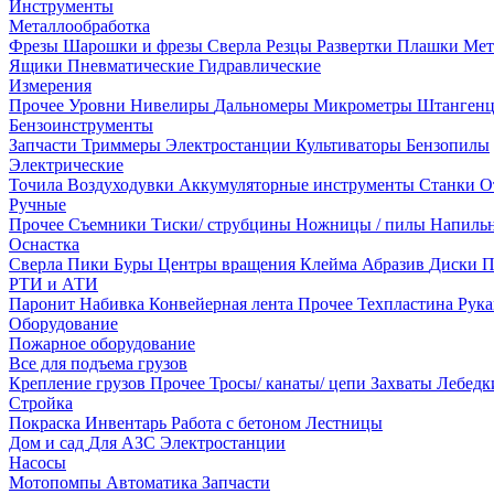
Инструменты
Металлообработка
Фрезы
Шарошки и фрезы
Сверла
Резцы
Развертки
Плашки
Мет
Ящики
Пневматические
Гидравлические
Измерения
Прочее
Уровни
Нивелиры
Дальномеры
Микрометры
Штанген
Бензоинструменты
Запчасти
Триммеры
Электростанции
Культиваторы
Бензопилы
Электрические
Точила
Воздуходувки
Аккумуляторные инструменты
Станки
О
Ручные
Прочее
Съемники
Тиски/ струбцины
Ножницы / пилы
Напиль
Оснастка
Сверла
Пики
Буры
Центры вращения
Клейма
Абразив
Диски
П
РТИ и АТИ
Паронит
Набивка
Конвейерная лента
Прочее
Техпластина
Рук
Оборудование
Пожарное оборудование
Все для подъема грузов
Крепление грузов
Прочее
Тросы/ канаты/ цепи
Захваты
Лебед
Стройка
Покраска
Инвентарь
Работа с бетоном
Лестницы
Дом и сад
Для АЗС
Электростанции
Насосы
Мотопомпы
Автоматика
Запчасти