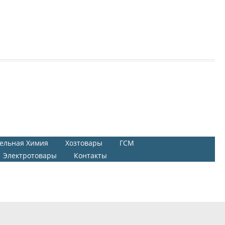
ельная Химия
Хозтовары
ГСМ
Электротовары
Контакты