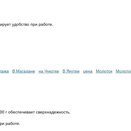
ирует удобство при работе.
дажа
В Магадане
на Чукотке
В Якутии
цена
Молоток
Молоток
00 г обеспечивает сверхнадежность.
ри работе.