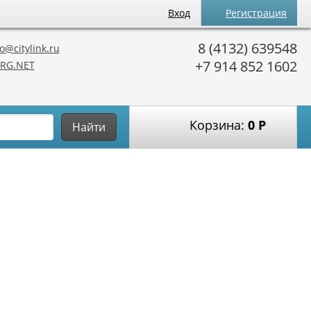
Вход
Регистрация
8 (4132) 639548
o@citylink.ru
+7 914 852 1602
RG.NET
Корзина:
0
Р
Найти