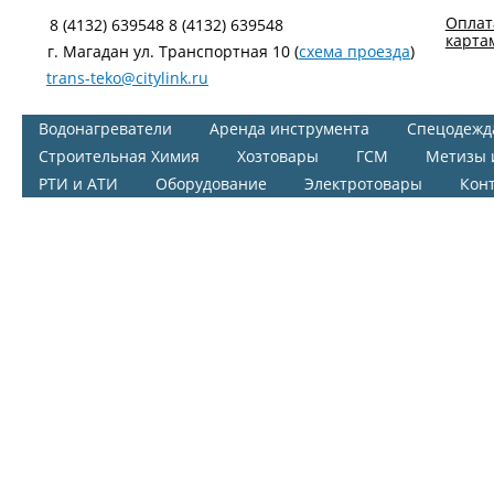
Оплат
8 (4132) 639548 8 (4132) 639548
карта
г. Магадан ул. Транспортная 10 (
схема проезда
)
trans-teko@citylink.ru
Водонагреватели
Аренда инструмента
Спецодежд
Строительная Химия
Хозтовары
ГСМ
Метизы 
РТИ и АТИ
Оборудование
Электротовары
Кон