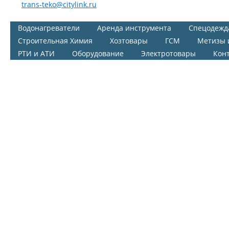
trans-teko@citylink.ru
Водонагреватели
Аренда инструмента
Спецодежд
Строительная Химия
Хозтовары
ГСМ
Метизы 
РТИ и АТИ
Оборудование
Электротовары
Кон