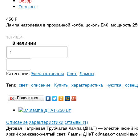
Обзор
Отзывы
1
450
Р
Лампа натриевая в прозрачной колбе, цоколь Е40, мощность 25
181-1834
В наличии
Категории:
Электротовары
Свет
Лампы
Теги:
свет
описание
Купить
характеристика
чукотка
освещ
Поделиться…
Описание
Характеристики
Отзывы (1)
Дуговая Натриевая Трубчатая лампа (ДНаТ) — электрический ис
яркий оранжево-жёлтый свет. Лампы ДНаТ обладают самой высо