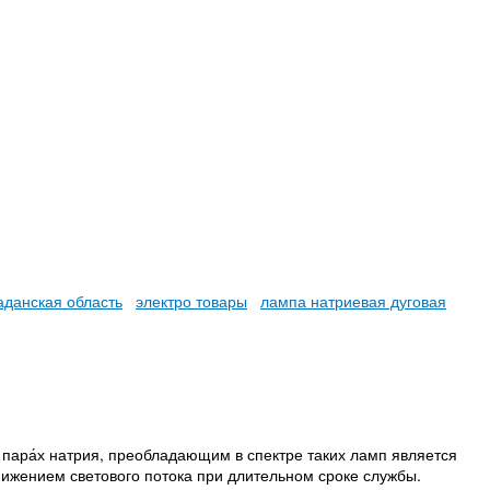
аданская область
электро товары
лампа натриевая дуговая
 пара́х натрия, преобладающим в спектре таких ламп является
ижением светового потока при длительном сроке службы.