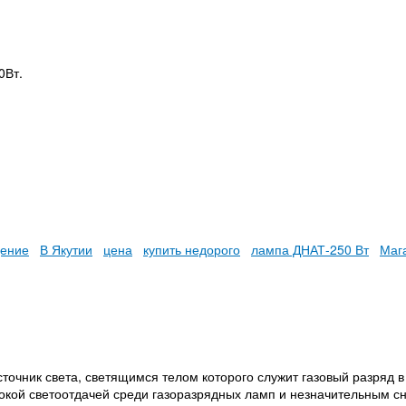
0Вт.
ение
В Якутии
цена
купить недорого
лампа ДНАТ-250 Вт
Маг
точник света, светящимся телом которого служит газовый разряд в
кой светоотдачей среди газоразрядных ламп и незначительным сн